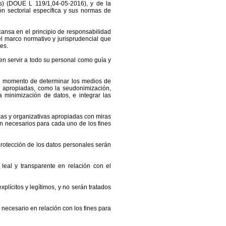
s) (DOUE L 119/1,04-05-2016), y de la
ón sectorial específica y sus normas de
sa en el principio de responsabilidad
el marco normativo y jurisprudencial que
es.
ben servir a todo su personal como guía y
 el momento de determinar los medios de
s apropiadas, como la seudonimización,
a minimización de datos, e integrar las
icas y organizativas apropiadas con miras
an necesarios para cada uno de los fines
 protección de los datos personales serán
, leal y transparente en relación con el
plícitos y legítimos, y no serán tratados
 necesario en relación con los fines para