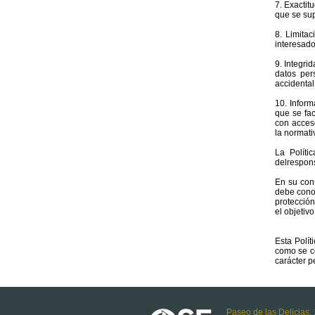
7. Exactit
que se sup
8. Limita
interesado
9. Integri
datos per
accidental
10. Inform
que se fac
con acces
la normati
La Polít
delrespons
En su cons
debe conoc
protección
el objetiv
Esta Polí
como se c
carácter p
Paseo de las Delicias, 