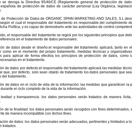
e se deroga la Directiva 95/46/CE (Reglamento general de protección de dato
 española de protección de datos de carácter personal (Ley Orgánica, legislaci
.
ca de Protección de Datos de ORGANIC SPAIN MARKETING AND SALES, S.L.descan
 según el cual el responsable del tratamiento es responsable del cumplimiento d
icha Política, y es capaz de demostrarlo ante las autoridades de control competent
tido, el responsable del tratamiento se regirá por los siguientes principios que de
eferencia en el tratamiento de datos personales:
ción de datos desde el diseño:el responsable del tratamiento aplicará, tanto en
to como en el momento del propio tratamiento, medidas técnicas y organizativa
s para aplicar de forma efectiva los principios de protección de datos, como l
necesarias en el tratamiento.
ión de datos por defecto:el responsable del tratamiento aplicará las medidas técn
ar que, por defecto, solo sean objeto de tratamiento los datos personales que se
s del tratamiento.
ión de datos en el ciclo de vida de la información: las medidas que garanticen la
 durante el ciclo completo de la vida de la información.
, lealtad y transparencia: los datos personales serán tratados de manera lícita
.
ión de la finalidad: los datos personales serán recogidos con fines determinados, ex
nte de manera incompatible con dichos fines.
ación de datos: los datos personales serán adecuados, pertinentes y limitados a lo
n tratados.