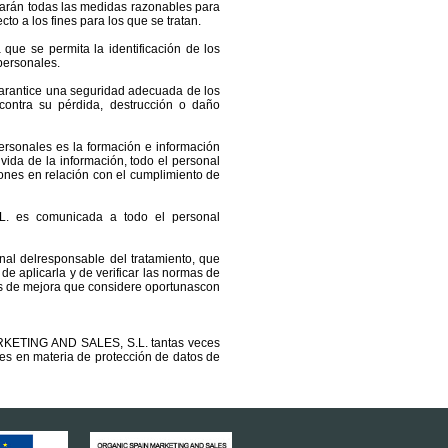
optarán todas las medidas razonables para
to a los fines para los que se tratan.
que se permita la identificación de los
personales.
 garantice una seguridad adecuada de los
y contra su pérdida, destrucción o daño
personales es la formación e información
 vida de la información, todo el personal
ones en relación con el cumplimiento de
. es comunicada a todo el personal
nal delresponsable del tratamiento, que
 aplicarla y de verificar las normas de
ades de mejora que considere oportunascon
ARKETING AND SALES, S.L. tantas veces
es en materia de protección de datos de