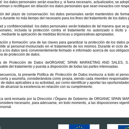
ud: los datos personales serán exactos y, si fuera necesario, actualizados; se ad
riman o rectifiquen sin dilación los datos personales que sean inexactos con respec
ción del plazo de conservación: los datos personales serán mantenidos de forma 
s durante no más tiempo del necesario para los fines del tratamiento de los datos 
dad y confidencialidad: los datos personales serán tratados de tal manera que se
sonales, incluida la protección contra el tratamiento no autorizado o ilícito 
, mediante la aplicación de medidas técnicas u organizativas apropiadas.
ación y formación: una de las claves para garantizar la protección de los datos 
ilite al personal involucrado en el tratamiento de los mismos. Durante el ciclo de
o a los datos será convenientemente formado e informado acerca de sus obligaci
va de protección de datos.
ica de Protección de Datos deORGANIC SPAIN MARKETING AND SALES, S.L
able del tratamiento y puesta a disposición de todas las partes interesadas.
ecuencia, la presente Política de Protección de Datos involucra a todo el perso
erla y asumirla, considerándola como propia, siendo cada miembro responsable de
 de datos aplicables a su actividad, así como identificar y aportar las oportunid
o de alcanzar la excelencia en relación con su cumplimiento.
tica será revisada por la Dirección / Órgano de Gobierno de ORGANIC SPAIN M
onsidere necesario, para adecuarse, en todo momento, a las disposiciones vigent
ersonal.
1