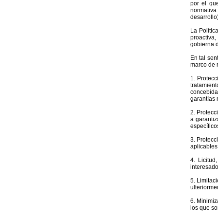
por el qu
normativa
desarrollo)
La Políti
proactiva,
gobierna d
En tal sen
marco de r
1. Protec
tratamien
concebida
garantías 
2. Protecc
a garantiz
específico
3. Protecc
aplicables
4. Licitud
interesado
5. Limitac
ulteriorme
6. Minimiz
los que so